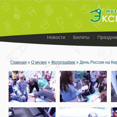
Новости
Билеты
Праздни
Главная
»
О музее
»
Фотографии
»
День России на Ки
Вы здесь