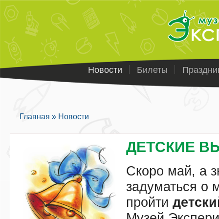
Новости
Билеты
Праздни
Главная
»
Новости
Вы здесь
ДЕТСКИЕ В
Скоро май, а 
задуматься о м
пройти
детски
Музей Экспери