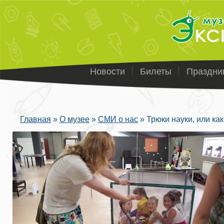
Новости
Билеты
Праздни
Главная
»
О музее
»
СМИ о нас
»
Трюки науки, или ка
Вы здесь