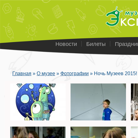
Новости
Билеты
Праздни
Главная
»
О музее
»
Фотографии
»
Ночь Музеев 2015!
Вы здесь